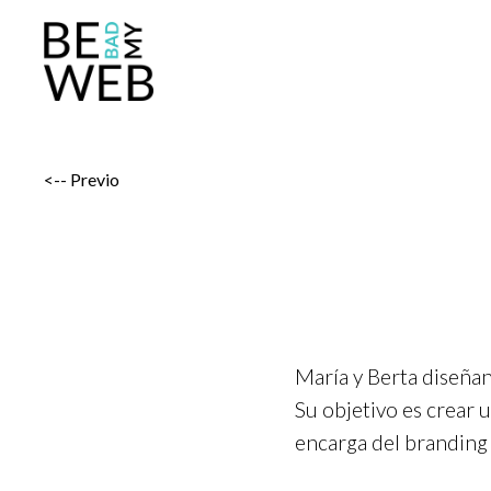
Saltar
al
contenido
<-- Previo
María y Berta diseñan
Su objetivo es crear
encarga del branding